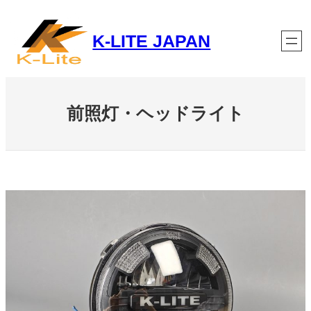
跳
至
K-LITE JAPAN
内
容
前照灯・ヘッドライト